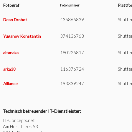
Fotograf
Plattfo
Fotonummer
435866839
Shutte
Dean Drobot
374136763
Shutte
Yuganov Konstantin
180226817
Shutte
altanaka
116376724
Shutte
arka38
193339247
Shutte
Alliance
Technisch betreuender IT-Dienstleister:
IT-Concepts.net
Am Horstbleek 53