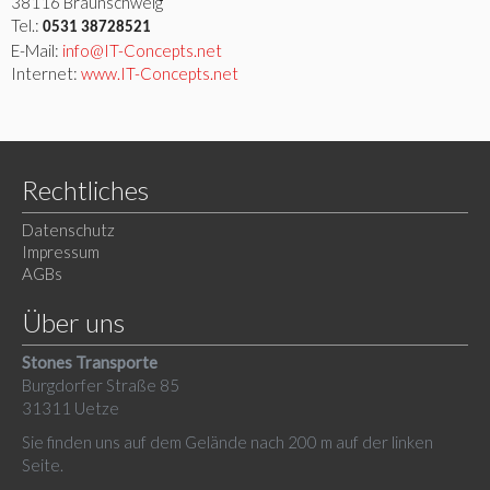
38116 Braunschweig
Tel.:
0531 38728521
E-Mail:
info@IT-Concepts.net
Internet:
www.IT-Concepts.net
Rechtliches
Datenschutz
Impressum
AGBs
Über uns
Stones Transporte
Burgdorfer Straße 85
31311 Uetze
Sie finden uns auf dem Gelände nach 200 m auf der linken
Seite.