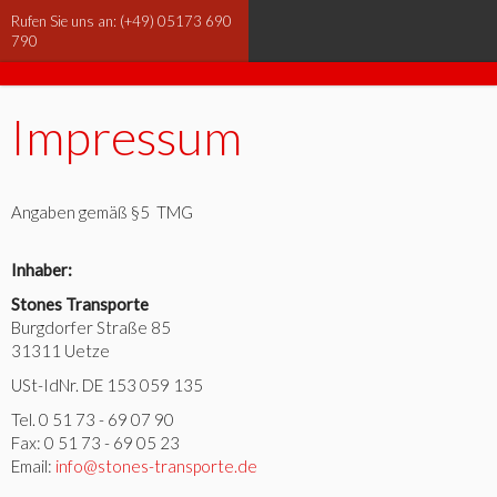
Rufen Sie uns an: (+49) 05173 690
790
Impressum
Angaben gemäß §5 TMG
Inhaber:
Stones Transporte
Burgdorfer Straße 85
31311 Uetze
USt-IdNr. DE 153 059 135
Tel. 0 51 73 - 69 07 90
Fax: 0 51 73 - 69 05 23
Email:
info@stones-transporte.de