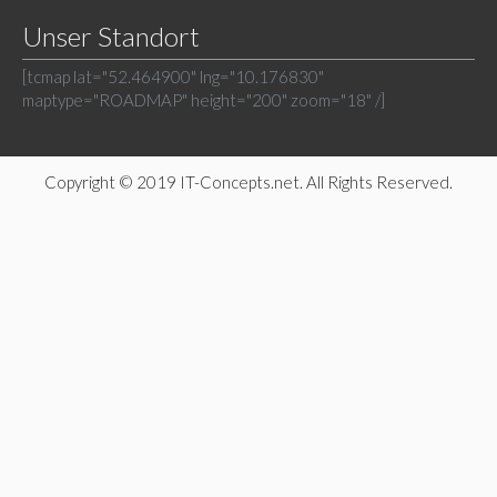
Unser Standort
[tcmap lat="52.464900" lng="10.176830"
maptype="ROADMAP" height="200" zoom="18" /]
Copyright © 2019 IT-Concepts.net. All Rights Reserved.